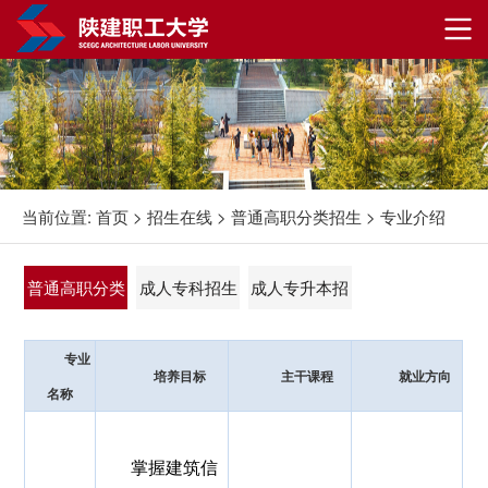
当前位置:
首页
>
招生在线
>
普通高职分类招生
>
专业介绍
普通高职分类
成人专科招生
成人专升本招
招生
生
专业
培养目标
主干课程
就业方向
名称
掌握建筑信