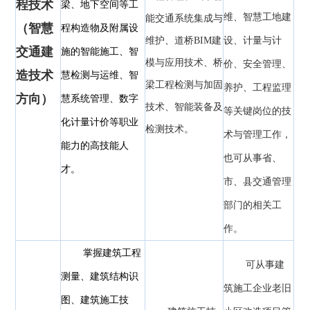
程技术
梁、地下空间等工
维、智慧工地建
能交通系统集成与
（
智慧
程构造物及附属设
维护、道桥BIM建
设、计量与计
交通建
施的智能施工、智
模与应用技术、桥
价、安全管理、
造技术
慧检测与运维、智
梁工程检测与加固
养护、工程监理
方向
）
慧系统管理、数字
技术、智能装备及
等关键岗位的技
化计量计价等职业
检测技术。
术与管理工作，
能力的高技能人
也可从事省、
才。
市、县交通管理
部门的相关工
作。
掌握建筑工程
可从事建
测量、建筑结构识
筑施工企业老旧
图、建筑施工技