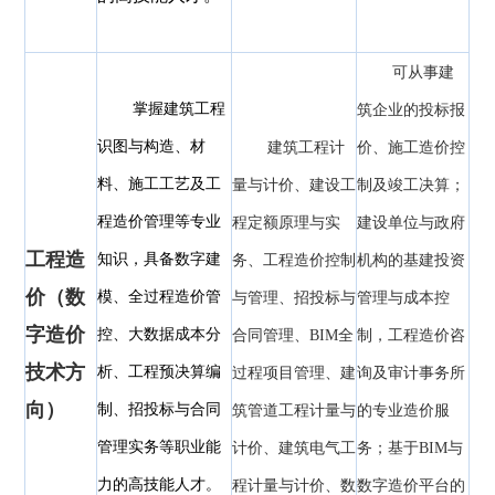
可从事建
掌握建筑工程
筑企业的投标报
识图与构造、材
建筑工程计
价、施工造价控
料、施工工艺及工
量与计价、建设工
制及竣工决算；
程造价管理等专业
程定额原理与实
建设单位与政府
工程造
知识，具备数字建
务、工程造价控制
机构的基建投资
价（数
模、全过程造价管
与管理、招投标与
管理与成本控
字造价
控、大数据成本分
合同管理、BIM全
制，工程造价咨
技术
方
析、工程预决算编
过程项目管理、建
询及审计事务所
向
）
制、招投标与合同
筑管道工程计量与
的专业造价服
管理实务等职业能
计价、建筑电气工
务；基于BIM与
力的高技能人才。
程计量与计价、数
数字造价平台的