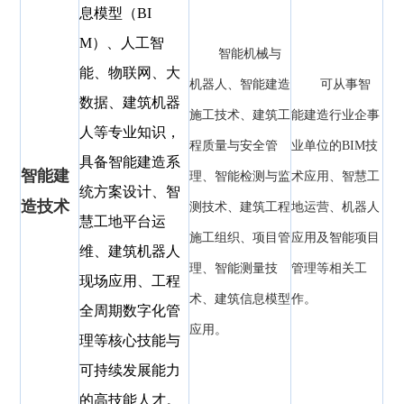
息模型（BI
M）、人工智
智能机械与
能、物联网、大
机器人、智能建造
可从事智
数据、建筑机器
施工技术、建筑工
能建造行业企事
人等专业知识，
程质量与安全管
业单位的BIM技
具备智能建造系
智能建
理、智能检测与监
术应用、智慧工
统方案设计、智
造
技术
测技术、建筑工程
地运营、机器人
慧工地平台运
施工组织、项目管
应用及智能项目
维、建筑机器人
理、智能测量技
管理等相关工
现场应用、工程
术、建筑信息模型
作。
全周期数字化管
应用。
理等核心技能与
可持续发展能力
的高技能人才。