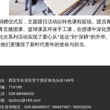
捐赠仪式后，主题团日活动以特色课程延续。团员
青言微团课、篮球课及环保手工课，在授课中深化
此次系列活动实现了爱心从
“送达”到“深耕”的升
让他们更懂得了新时代青年的使命与担当。
地址：西安市长安区常宁新区鱼包头街168号
编：710199
话：029-88498432
箱：sjzdzxc@163.com
生咨询电话：029-88498507 / 88497467 / 89232234