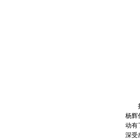
杨辉
动有
深受