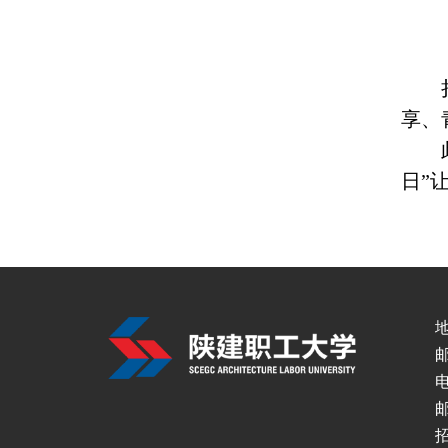
享、
日”
邮
电
邮
招